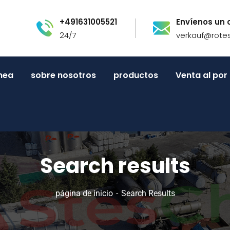
+491631005521
Envíenos un 
24/7
verkauf@rote
inea
sobre nosotros
productos
Venta al po
Search results
página de inicio
Search Results