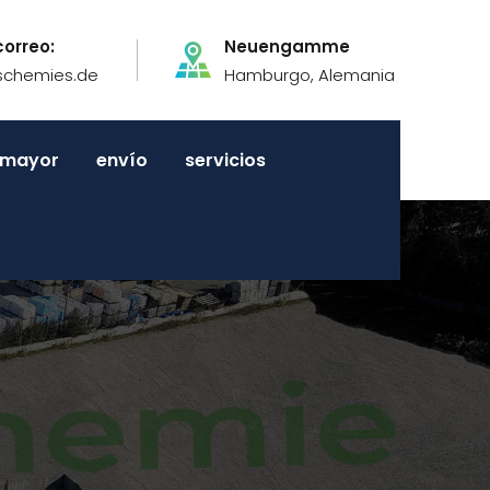
correo:
Neuengamme
schemies.de
Hamburgo, Alemania
r mayor
envío
servicios