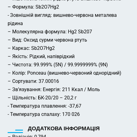
– Формула: Sb2O7Hg2
- Зовнішній вигляд: вишнево-червона металева
рідина
– Молекулярна формула: Hg2 Sb207
– Вид: Оксид сурми червона ртуть
– Каркас: Sb2O7Hg2
– Якість: Рідкий, напіврідкий
– Чистота: 99.999% (5N) / 99.9999999% (9N)
– Колір: Ponceau (вишнево-червоний однорідний)
– Сортувати: 37.00016
– Зв’язування: Енергія: 211 Ккал / Моль
– Щільність: БК-20/20 – 20,2 г
- Температура плавлення: -37,67
- Температура спалаху: 170 026
ДОДАТКОВА ІНФОРМАЦІЯ
– Радіація: 0,794