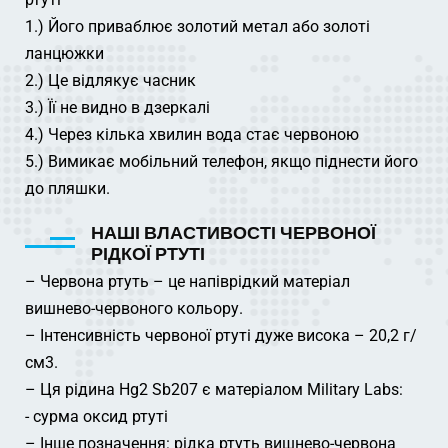
1.) Його приваблює золотий метал або золоті
ланцюжки
2.) Це відлякує часник
3.) Її не видно в дзеркалі
4.) Через кілька хвилин вода стає червоною
5.) Вимикає мобільний телефон, якщо піднести його
до пляшки.
НАШІ ВЛАСТИВОСТІ ЧЕРВОНОЇ
РІДКОЇ РТУТІ
– Червона ртуть – це напіврідкий матеріал
вишнево-червоного кольору.
– Інтенсивність червоної ртуті дуже висока – 20,2 г/
см3.
– Ця рідина Hg2 Sb207 є матеріалом Military Labs:
- сурма оксид ртуті
– Інше позначення: рідка ртуть вишнево-червона