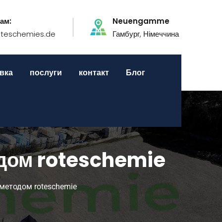
ам:
Neuengamme
oteschemies.de
Гамбург, Німеччина
вка
послуги
контакт
Блог
одом roteschemie
 методом roteschemie