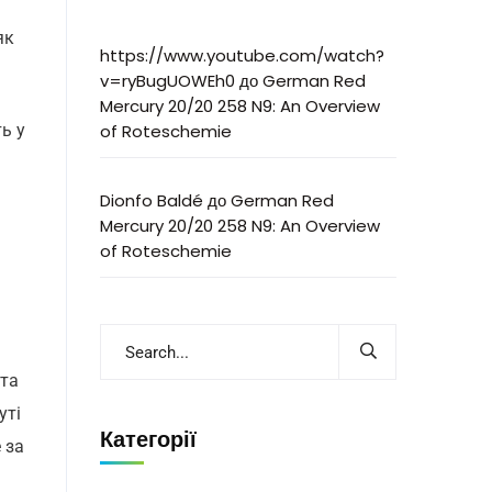
як
https://www.youtube.com/watch?
v=ryBugUOWEh0
до
German Red
Mercury 20/20 258 N9: An Overview
of Roteschemie
ь у
Dionfo Baldé
до
German Red
Mercury 20/20 258 N9: An Overview
of Roteschemie
 та
уті
Категорії
 за