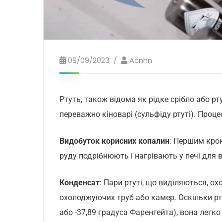
09/09/2023
Acnhn
Ртуть, також відома як рідке срібло або р
переважно кіноварі (сульфіду ртуті). Проце
Видобуток корисних копалин
: Першим крок
руду подрібнюють і нагрівають у печі для в
Конденсат
: Пари ртуті, що виділяються, о
охолоджуючих труб або камер. Оскільки рту
або -37,89 градуса Фаренгейта), вона легко