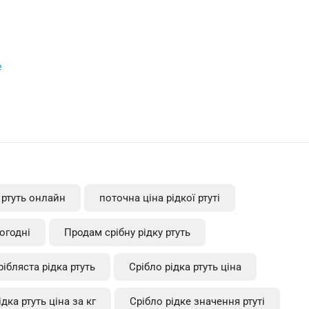
e
 ртуть онлайн
поточна ціна рідкої ртуті
ьогодні
Продам срібну рідку ртуть
рібляста рідка ртуть
Срібло рідка ртуть ціна
ідка ртуть ціна за кг
Срібло рідке значення ртуті