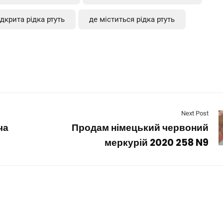
дкрита рідка ртуть
де міститься рідка ртуть
Next Post
ча
Продам німецький червоний
меркурій 2020 258 N9