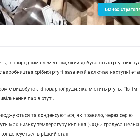
Бізнес стратегі
туть, є природним елементом, який добувають із ртутних руд
с виробництва срібної ртуті зазвичай включає наступні ета
ом є видобуток кіноварної руди, яка містить ртуть. Потім
ивільнення парів ртуті.
холоджуються та конденсуються, як правило, через серію
ть має низьку температуру кипіння (-38,83 градуса Цельсі
 конденсується в рідкий стан.