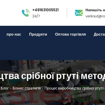
+491631005521
Напишіть н
24/7
verkauf@r
про нас
Продукти
Оптова торгівля
Доста
тва срібної ртуті мет
Блог
Бізнес стратегія
Процес виробництва срібної ртуті