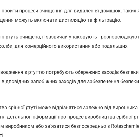
 пройти процеси очищення для видалення домішок, таких 
ищення можуть включати дистиляцію та фільтрацію.
, як ртуть очищена, її зазвичай упаковують і розповсюджуют
о колби, для комерційного використання або подальших
оводження з ртуттю потребують обережних заходів безпеки
и відповідних запобіжних заходів для забезпечення безпеки
ва срібної ртуті може відрізнятися залежно від виробника
я детальної інформації про процес виробництва срібної рт
м виробником або зв’язатися безпосередньо з Roteschemie
і.