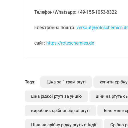
Телефон/Whatsapp: +49-155-1053-8322
Електронна пошта:
verkauf@roteschemies.d
сайт:
https://roteschemies.de
Tags:
Ціна за 1 грам ртуті
купити срібну
ціна рідкої ртуті за унцію
ціни на ртуть с
виробник срібної рідкої ртуті
Біля мене с
Ціна на срібну рідку ртуть в Індії
Срібло р