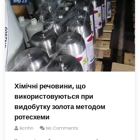
Вер 23
Хімічні речовини, що
використовуються при
видобутку золота методом
ротесхеми
Acnhn
No Comments