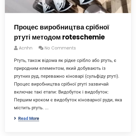
Процес виробництва срібної
ртуті методом roteschemie
Acnhn
No Comments
Ртуть, також відома як рідке срібло або ртуть, є
природним елементом, який добувають із
ртутних руд, переважно кіноварі (сульфіду ртуті).
Процес виробництва срібної ртуті зазвичай
включає такі етапи: Видобуток і видобуток:
Першим кроком є видобуток кіноварної руди, яка
містить ртуть. ...
Read More