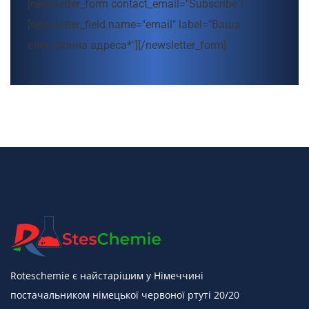
[newsletter_form contact_email="Subscribe"]
[newsletter_field name="email" label="Ваша
електронна адреса*"][/newsletter_form]
Roteschemie є найстарішим у Німеччині
постачальником німецької червоної ртуті 20/20