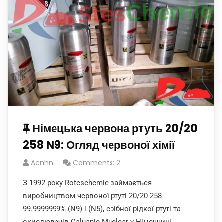
Німецька червона ртуть 20/20
258 N9: Огляд червоної хімії
Acnhn
Comments: 2
З 1992 року Roteschemie займається
виробництвом червоної ртуті 20/20 258
99.9999999% (N9) і (N5), срібної рідкої ртуті та
окислювачів Caluanie Muelear у Німеччині.