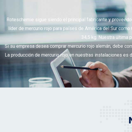
Roteschemie sigue siendo el principal fabricante y proveed
líder de mercurio rojo para países de América del Sur como 
34,5 kg. Nuestra última 
Si su empresa desea comprar mercurio rojo alemán, debe comun
La producción de mercurio rojo en nuestras instalaciones es d