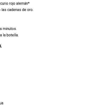
curio rojo alemán*
o las cadenas de oro.
os minutos.
 la botella.
L
ua