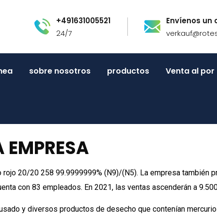
+491631005521
Envíenos un 
24/7
verkauf@rote
inea
sobre nosotros
productos
Venta al po
A EMPRESA
 rojo 20/20 258 99.9999999% (N9)/(N5). La empresa también pro
uenta con 83 empleados. En 2021, las ventas ascenderán a 9.500
o usado y diversos productos de desecho que contenían mercurio 