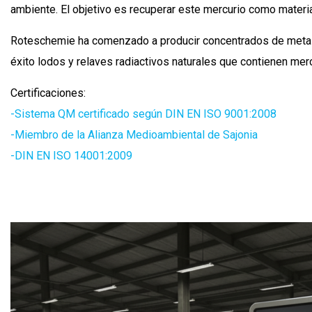
ambiente. El objetivo es recuperar este mercurio como materia
Roteschemie ha comenzado a producir concentrados de metales
éxito lodos y relaves radiactivos naturales que contienen merc
Certificaciones:
-Sistema QM certificado según DIN EN ISO 9001:2008
-Miembro de la Alianza Medioambiental de Sajonia
-DIN EN ISO 14001:2009