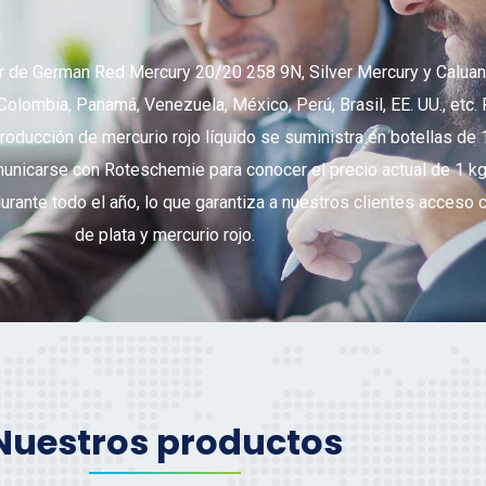
or de German Red Mercury 20/20 258 9N, Silver Mercury y Calua
Colombia, Panamá, Venezuela, México, Perú, Brasil, EE. UU., etc.
producción de mercurio rojo líquido se suministra en botellas de 
icarse con Roteschemie para conocer el precio actual de 1 kg d
urante todo el año, lo que garantiza a nuestros clientes acceso 
de plata y mercurio rojo.
Nuestros productos