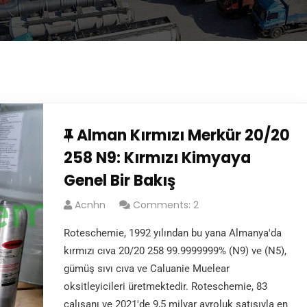
Alman Kırmızı Merkür 20/20
258 N9: Kırmızı Kimyaya
Genel Bir Bakış
Acnhn
Comments: 2
Roteschemie, 1992 yılından bu yana Almanya'da
kırmızı cıva 20/20 258 99.9999999% (N9) ve (N5),
gümüş sıvı cıva ve Caluanie Muelear
oksitleyicileri üretmektedir. Roteschemie, 83
çalışanı ve 2021'de 9,5 milyar avroluk satışıyla en