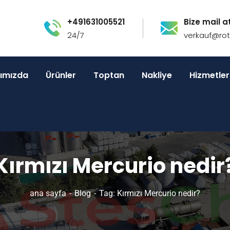
+491631005521
Bize mail at
24/7
verkauf@ro
ımızda
Ürünler
Toptan
Nakliye
Hizmetler
Kırmızı Mercurio nedir
ana sayfa
Blog
Tag: Kırmızı Mercurio nedir?