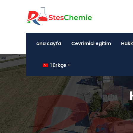
ana sayfa
Cevrimici egitim
Hakk
Türkçe