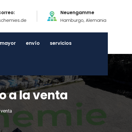
correo:
Neuengamme
schemies.de
Hamburgo, Alemania
r mayor
envío
servicios
o a la venta
 venta