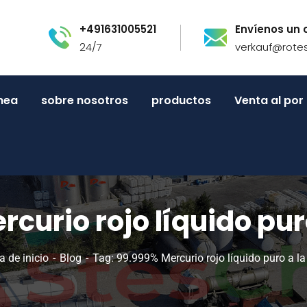
+491631005521
Envíenos un 
24/7
verkauf@rote
inea
sobre nosotros
productos
Venta al po
curio rojo líquido pur
a de inicio
Blog
Tag: 99.999% Mercurio rojo líquido puro a la