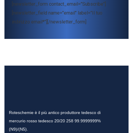
[newsletter_form contact_email="Subscribe"]
[newsletter_field name="email" label="Il tuo
indirizzo email*"][/newsletter_form]
Roteschemie è il più antico produttore tedesco di
mercurio rosso tedesco 20/20 258 99.9999999%
(N9)/(N5).