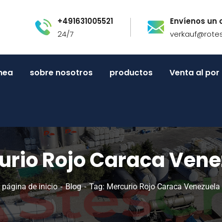
+491631005521
Envíenos un 
24/7
verkauf@rote
inea
sobre nosotros
productos
Venta al po
urio Rojo Caraca Vene
página de inicio
Blog
Tag: Mercurio Rojo Caraca Venezuela