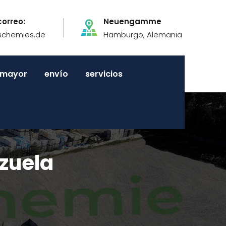
correo:
Neuengamme
schemies.de
Hamburgo, Alemania
r mayor
envío
servicios
zuela