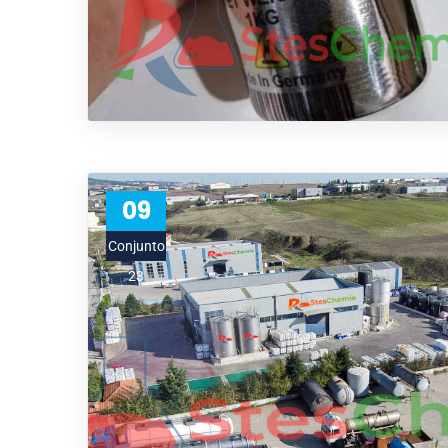
09
Conjunto
23