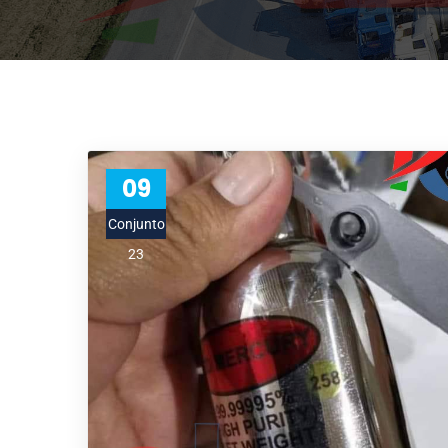
09
Conjunto
23