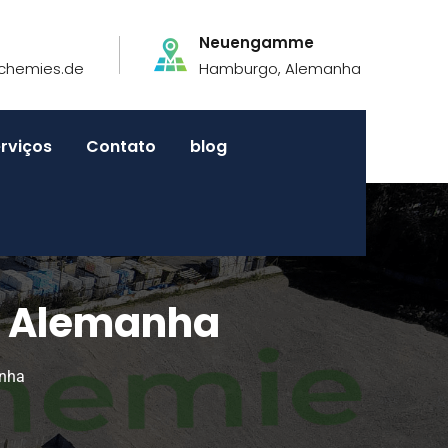
Neuengamme
chemies.de
Hamburgo, Alemanha
rviços
Contato
blog
a Alemanha
anha