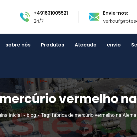
+491631005521
Envie-nos:
24/7
verkauf@rotes
sobre nós
Produtos
Atacado
envio
Se
e mercúrio vermelho n
ina inicial
blog
Tag: fábrica de mercúrio vermelho na Alem