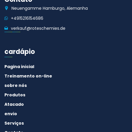
Neuengamme Hamburgo, Alemanha
+4915216154686
verkauf@roteschemies.de
cardápio
Pagina inicial
Treinamento on-line
sobre nós
Produtos
Atacado
envio
Serviços