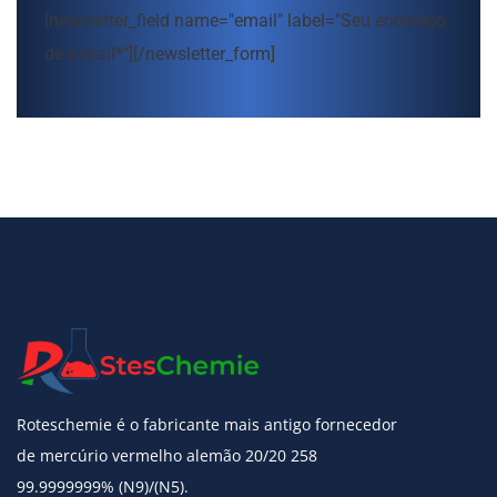
[newsletter_field name="email" label="Seu endereço
de e-mail*"][/newsletter_form]
Roteschemie é o fabricante mais antigo fornecedor
de mercúrio vermelho alemão 20/20 258
99.9999999% (N9)/(N5).