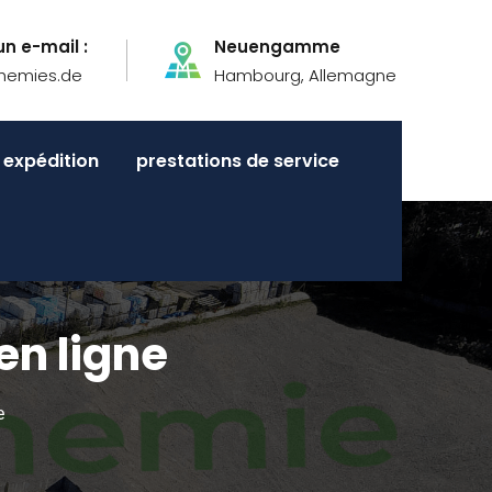
n e-mail :
Neuengamme
hemies.de
Hambourg, Allemagne
expédition
prestations de service
en ligne
e