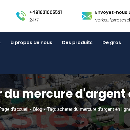
+491631005521
Envoyez-nous u
24/7
verkauf@rotesc
e
à propos de nous
Des produits
De gros
 du mercure d'argent 
Page d'accueil
Blog
Tag: acheter du mercure d'argent en lign