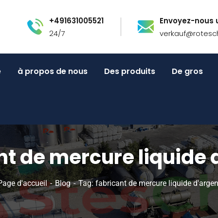
+491631005521
Envoyez-nous u
24/7
verkauf@rotesc
e
à propos de nous
Des produits
De gros
nt de mercure liquide 
Page d'accueil
Blog
Tag: fabricant de mercure liquide d'argen