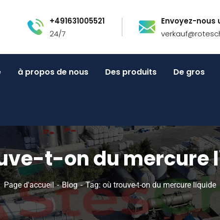
+491631005521
Envoyez-nous u
24/7
verkauf@rotesc
e
à propos de nous
Des produits
De gros
ouve-t-on du mercure l
Page d'accueil
Blog
Tag: où trouve-t-on du mercure liquide