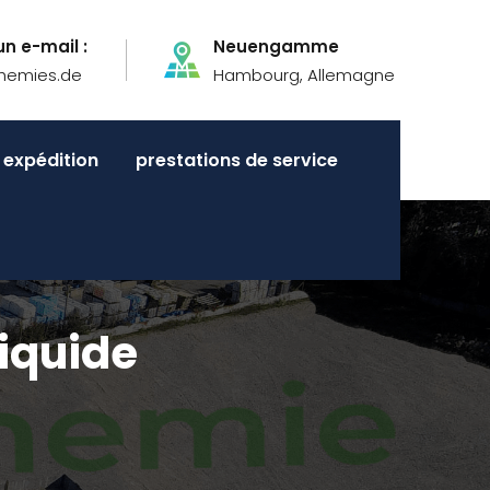
n e-mail :
Neuengamme
hemies.de
Hambourg, Allemagne
expédition
prestations de service
iquide